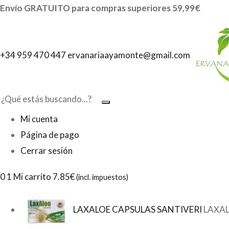
Envío GRATUITO para compras superiores 59,99€
+34 959 470 447
ervanariaayamonte@gmail.com
Mi cuenta
Página de pago
Cerrar sesión
0
1 Mi carrito
7.85€
(incl. impuestos)
LAXALOE CAPSULAS SANTIVERI
LAXAL