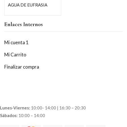
AGUA DE EUFRASIA
precio
precio
original
actual
Enlaces Internos
era:
es:
6.10€.
5.75€.
Mi cuenta 1
Mi Carrito
Finalizar compra
Lunes-Viernes:
10:00- 14:00 | 16:30 – 20:30
Sábados:
10:00 – 14:00