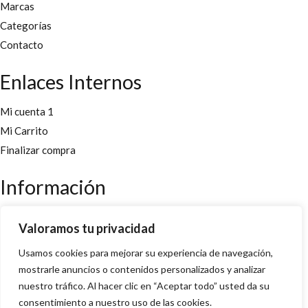
Marcas
Categorías
Contacto
Enlaces Internos
Mi cuenta 1
Mi Carrito
Finalizar compra
Información
Aviso legal
Valoramos tu privacidad
Políticas y cookies
Usamos cookies para mejorar su experiencia de navegación,
Política de privacidad y condiciones
mostrarle anuncios o contenidos personalizados y analizar
nuestro tráfico. Al hacer clic en “Aceptar todo” usted da su
Copyright 2022 © Desarrollado por
Innoweb Media
para
consentimiento a nuestro uso de las cookies.
Ervanaria Ayamonte
. Todos los derechos reservados.