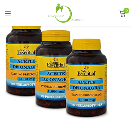
0
Sign in
Remember me
Lost password?
LOG IN
CREATE AN ACCOUNT