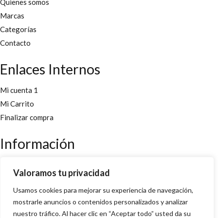
Quienes somos
Marcas
Categorías
Contacto
Enlaces Internos
Mi cuenta 1
Mi Carrito
Finalizar compra
Información
Aviso legal
Valoramos tu privacidad
Políticas y cookies
Usamos cookies para mejorar su experiencia de navegación,
Política de privacidad y condiciones
mostrarle anuncios o contenidos personalizados y analizar
nuestro tráfico. Al hacer clic en “Aceptar todo” usted da su
Copyright 2022 © Desarrollado por
Innoweb Media
para