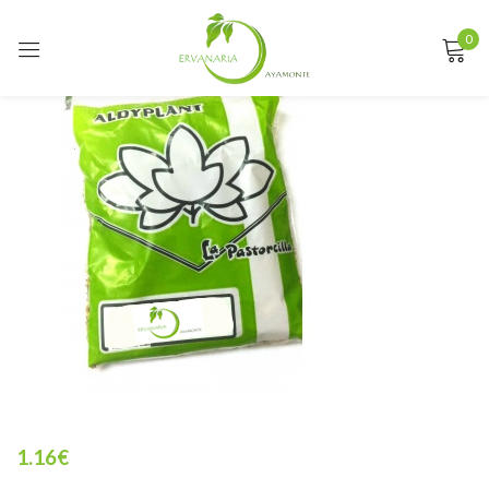
0
Sign in
Remember me
Lost password?
LOG IN
CREATE AN ACCOUNT
1.16
€