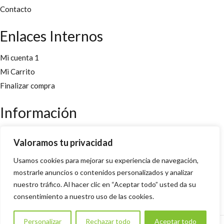
Contacto
Enlaces Internos
Mi cuenta 1
Mi Carrito
Finalizar compra
Información
Aviso legal
Valoramos tu privacidad
Políticas y cookies
Usamos cookies para mejorar su experiencia de navegación,
Política de privacidad y condiciones
mostrarle anuncios o contenidos personalizados y analizar
nuestro tráfico. Al hacer clic en “Aceptar todo” usted da su
Copyright 2022 © Desarrollado por
Innoweb Media
para
consentimiento a nuestro uso de las cookies.
Ervanaria Ayamonte
. Todos los derechos reservados.
Personalizar
Rechazar todo
Aceptar todo