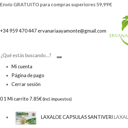
Envío GRATUITO para compras superiores 59,99€
+34 959 470 447
ervanariaayamonte@gmail.com
Mi cuenta
Página de pago
Cerrar sesión
0
1 Mi carrito
7.85€
(incl. impuestos)
LAXALOE CAPSULAS SANTIVERI
LAXAL