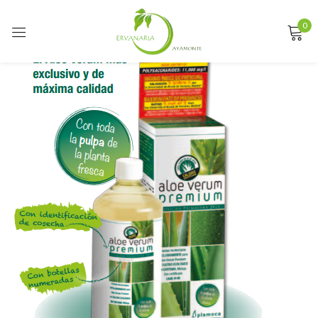
0
Sign in
Remember me
Lost password?
LOG IN
CREATE AN ACCOUNT