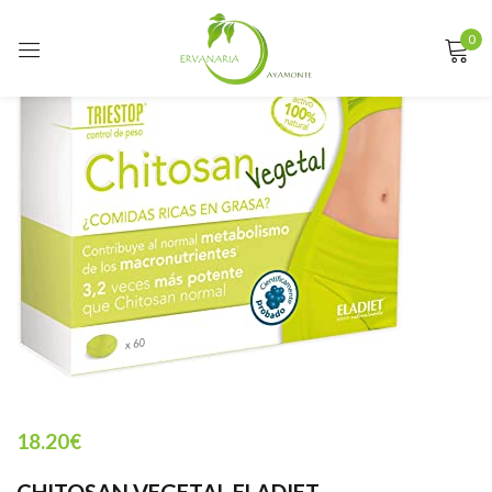
0
Sign in
Remember me
Lost password?
LOG IN
CREATE AN ACCOUNT
18.20
€