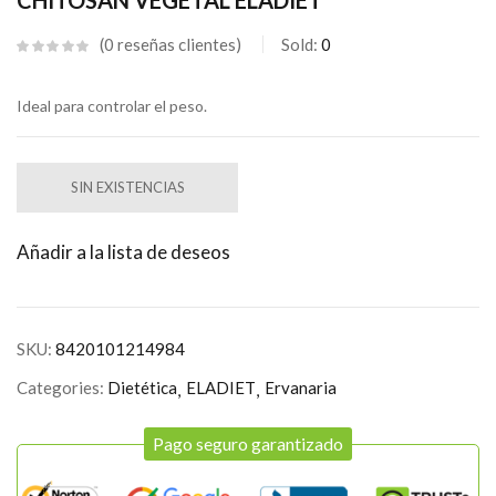
CHITOSAN VEGETAL ELADIET
0
reseñas clientes
Sold:
0
Ideal para controlar el peso.
SIN EXISTENCIAS
Añadir a la lista de deseos
SKU:
8420101214984
Categories:
Dietética
ELADIET
Ervanaria
Pago seguro garantizado