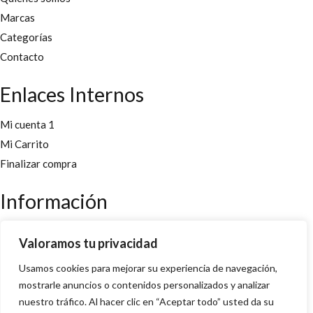
Marcas
Categorías
Contacto
Enlaces Internos
Mi cuenta 1
Mi Carrito
Finalizar compra
Información
Aviso legal
Valoramos tu privacidad
Políticas y cookies
Usamos cookies para mejorar su experiencia de navegación,
Política de privacidad y condiciones
mostrarle anuncios o contenidos personalizados y analizar
nuestro tráfico. Al hacer clic en “Aceptar todo” usted da su
Copyright 2022 © Desarrollado por
Innoweb Media
para