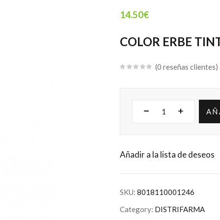
14.50
€
COLOR ERBE TINT
0
reseñas clientes
AÑ
Añadir a la lista de deseos
SKU:
8018110001246
Category:
DISTRIFARMA