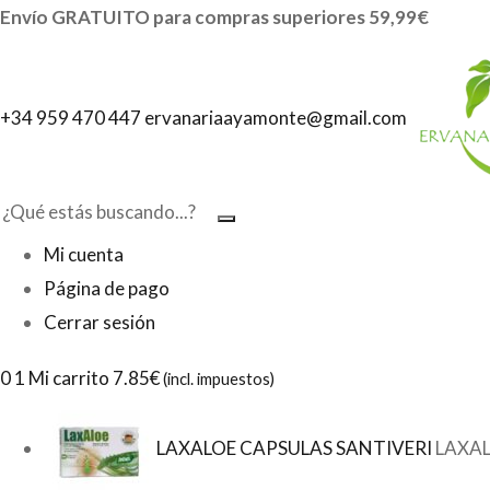
Envío GRATUITO para compras superiores 59,99€
+34 959 470 447
ervanariaayamonte@gmail.com
Mi cuenta
Página de pago
Cerrar sesión
0
1 Mi carrito
7.85€
(incl. impuestos)
LAXALOE CAPSULAS SANTIVERI
LAXAL