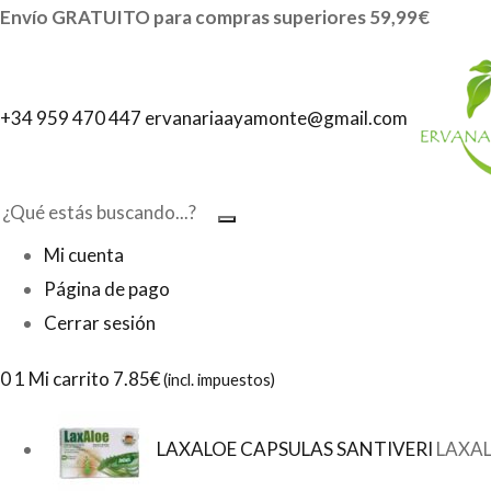
Envío GRATUITO para compras superiores 59,99€
CREMA RETINOL ANTIARRUGAS 50ML VIT C Y ACI
0
reseñas clientes
Sold:
0
+34 959 470 447
ervanariaayamonte@gmail.com
Mi cuenta
Página de pago
Cerrar sesión
0
1 Mi carrito
7.85€
(incl. impuestos)
LAXALOE CAPSULAS SANTIVERI
LAXAL