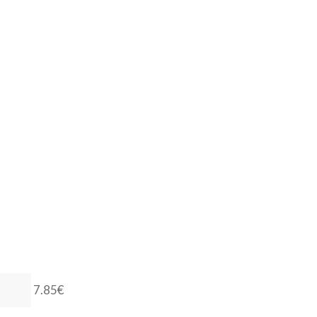
6.00
€
SIN EXISTENCIAS
7.85€