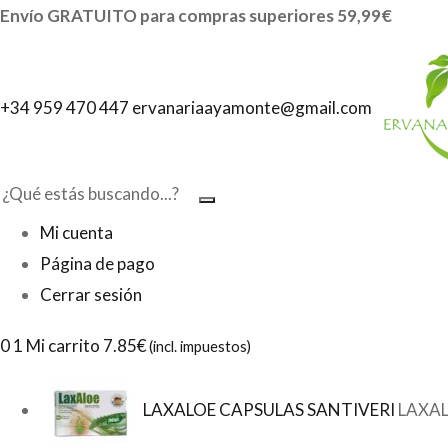
Envío GRATUITO para compras superiores 59,99€
EXTRACTO DE COPALCHI PASTORCILLA
0
reseñas clientes
Sold:
0
+34 959 470 447
ervanariaayamonte@gmail.com
Mi cuenta
Página de pago
Cerrar sesión
0
1 Mi carrito
7.85€
(incl. impuestos)
LAXALOE CAPSULAS SANTIVERI
LAXAL