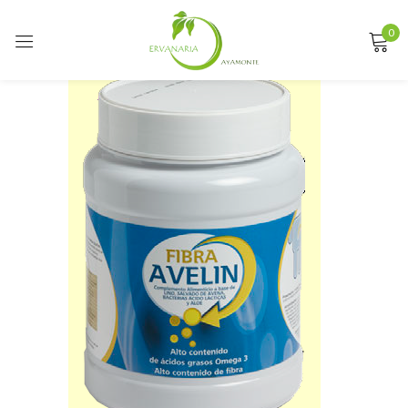
0
Sign in
Remember me
Lost password?
LOG IN
CREATE AN ACCOUNT