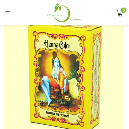
0
Sign in
Remember me
Lost password?
LOG IN
CREATE AN ACCOUNT