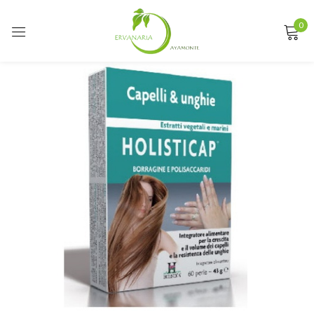
0
Sign in
Remember me
Lost password?
LOG IN
CREATE AN ACCOUNT