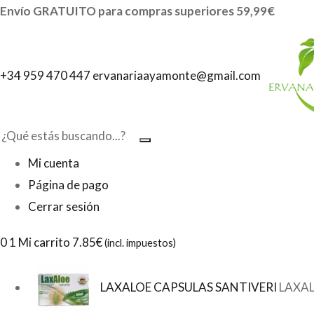
Envío GRATUITO para compras superiores 59,99€
+34 959 470 447
ervanariaayamonte@gmail.com
Mi cuenta
Página de pago
Cerrar sesión
0
1 Mi carrito
7.85€
(incl. impuestos)
LAXALOE CAPSULAS SANTIVERI
LAXAL