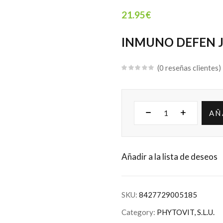
21.95
€
INMUNO DEFEN J
0
reseñas clientes
AÑ
Añadir a la lista de deseos
SKU:
8427729005185
Category:
PHYTOVIT, S.L.U.