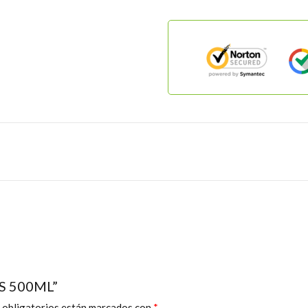
FS 500ML”
 obligatorios están marcados con
*