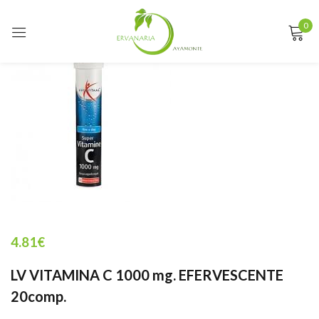
0
Sign in
Remember me
Lost password?
LOG IN
CREATE AN ACCOUNT
4.81
€
LV VITAMINA C 1000 mg. EFERVESCENTE
20comp.