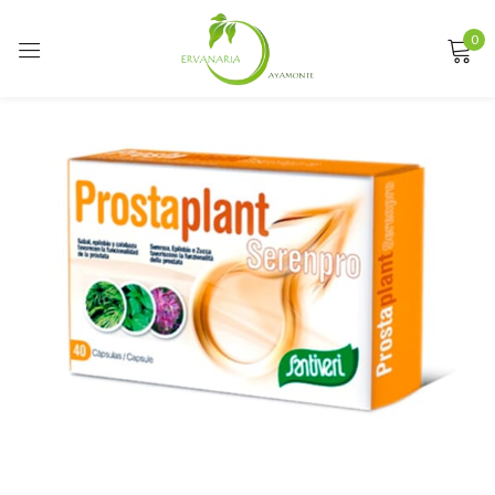
0
Sign in
Remember me
Lost password?
LOG IN
CREATE AN ACCOUNT