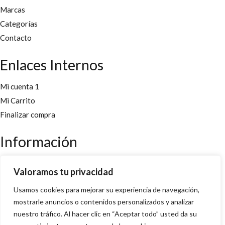
Marcas
Categorías
Contacto
Enlaces Internos
Mi cuenta 1
Mi Carrito
Finalizar compra
Información
Aviso legal
Valoramos tu privacidad
Políticas y cookies
Usamos cookies para mejorar su experiencia de navegación,
Política de privacidad y condiciones
mostrarle anuncios o contenidos personalizados y analizar
nuestro tráfico. Al hacer clic en “Aceptar todo” usted da su
Copyright 2022 © Desarrollado por
Innoweb Media
para