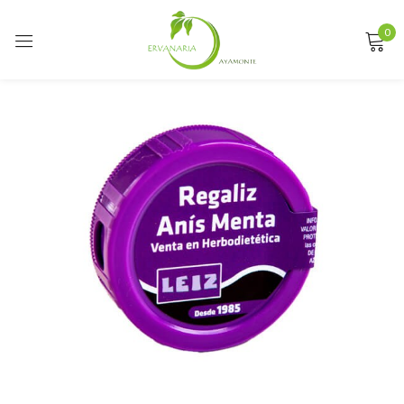
0
Sign in
Remember me
Lost password?
LOG IN
CREATE AN ACCOUNT