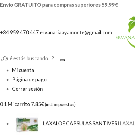
Envío GRATUITO para compras superiores 59,99€
+34 959 470 447
ervanariaayamonte@gmail.com
Mi cuenta
Página de pago
Cerrar sesión
0
1 Mi carrito
7.85€
(incl. impuestos)
LAXALOE CAPSULAS SANTIVERI
LAXAL