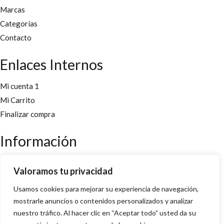
Marcas
Categorías
Contacto
Enlaces Internos
Mi cuenta 1
Mi Carrito
Finalizar compra
Información
Aviso legal
Valoramos tu privacidad
Políticas y cookies
Usamos cookies para mejorar su experiencia de navegación,
Política de privacidad y condiciones
mostrarle anuncios o contenidos personalizados y analizar
nuestro tráfico. Al hacer clic en “Aceptar todo” usted da su
Copyright 2022 © Desarrollado por
Innoweb Media
para