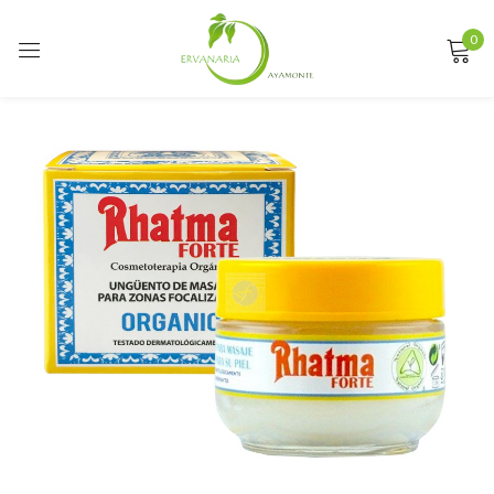
0
Sign in
Remember me
Lost password?
LOG IN
CREATE AN ACCOUNT