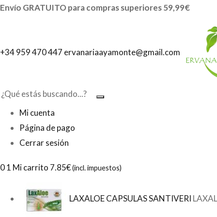
Envío GRATUITO para compras superiores 59,99€
+34 959 470 447
ervanariaayamonte@gmail.com
Mi cuenta
Página de pago
Cerrar sesión
0
1 Mi carrito
7.85€
(incl. impuestos)
LAXALOE CAPSULAS SANTIVERI
LAXAL