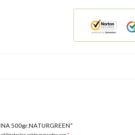
A FINA 500gr.NATURGREEN”
 obligatorios están marcados con
*