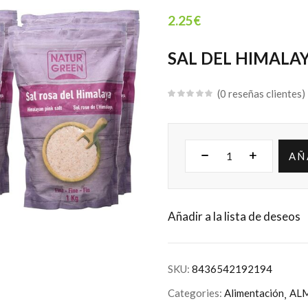
2.25
€
SAL DEL HIMALA
0
reseñas clientes
AÑ
Añadir a la lista de deseos
SKU:
8436542192194
Categories:
Alimentación
AL