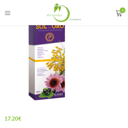
0
Sign in
Remember me
Lost password?
LOG IN
CREATE AN ACCOUNT
17.20
€