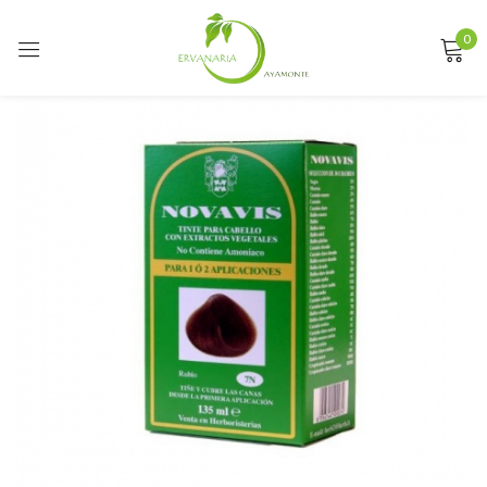
0
Sign in
Remember me
Lost password?
LOG IN
CREATE AN ACCOUNT