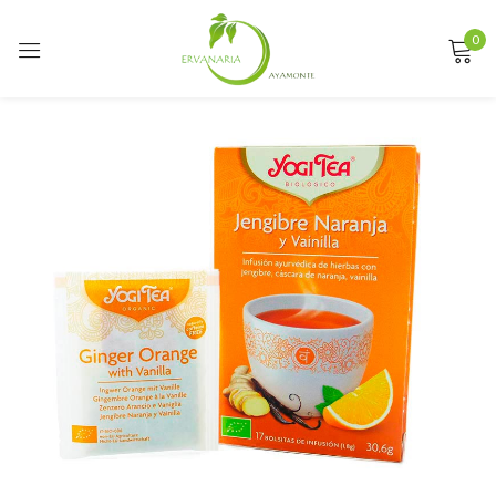
0
Sign in
Remember me
Lost password?
LOG IN
CREATE AN ACCOUNT