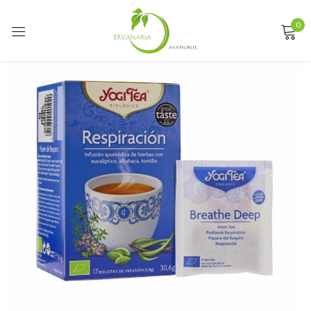
0
Sign in
Remember me
Lost password?
LOG IN
CREATE AN ACCOUNT