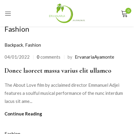
0
Sign in
Fashion
Backpack
,
Fashion
Remember me
Lost password?
04/01/2022
0
comments
by
ErvanariaAyamonte
Posted
on
Donec laoreet massa varius elit ullamco
LOG IN
The About Love film by acclaimed director Emmanuel Adjei
CREATE AN ACCOUNT
features a soulful musical performance of the nunc interdum
lacus sit ame...
Continue Reading
Fashion