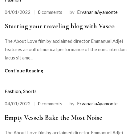
04/01/2022
0
comments
by
ErvanariaAyamonte
Posted
on
Starting your traveling blog with Vasco
The About Love film by acclaimed director Emmanuel Adjei
features a soulful musical performance of the nunc interdum
lacus sit ame...
Continue Reading
Fashion
,
Shorts
04/01/2022
0
comments
by
ErvanariaAyamonte
Posted
on
Empty Vessels Bake the Most Noise
The About Love film by acclaimed director Emmanuel Adjei