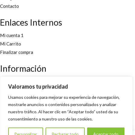
Contacto
Enlaces Internos
Mi cuenta 1
Mi Carrito
Finalizar compra
Información
Aviso legal
Valoramos tu privacidad
Políticas y cookies
Usamos cookies para mejorar su experiencia de navegación,
Política de privacidad y condiciones
mostrarle anuncios o contenidos personalizados y analizar
nuestro tráfico. Al hacer clic en “Aceptar todo” usted da su
Copyright 2022 © Desarrollado por
Innoweb Media
para
consentimiento a nuestro uso de las cookies.
Ervanaria Ayamonte
. Todos los derechos reservados.
Personalizar
Rechazar todo
Aceptar todo
0