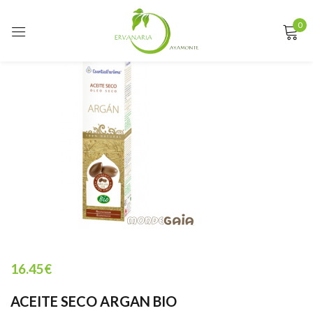
0
Sign in
Remember me
Lost password?
LOG IN
CREATE AN ACCOUNT
16.45
€
ACEITE SECO ARGAN BIO