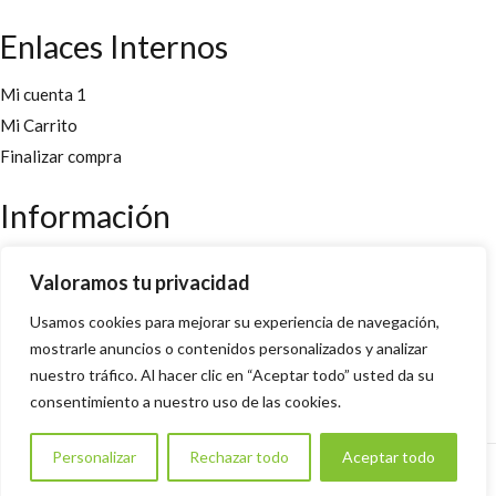
Enlaces Internos
Mi cuenta 1
Mi Carrito
Finalizar compra
Información
Aviso legal
Valoramos tu privacidad
Políticas y cookies
Usamos cookies para mejorar su experiencia de navegación,
Política de privacidad y condiciones
mostrarle anuncios o contenidos personalizados y analizar
nuestro tráfico. Al hacer clic en “Aceptar todo” usted da su
Copyright 2022 © Desarrollado por
Innoweb Media
para
consentimiento a nuestro uso de las cookies.
Ervanaria Ayamonte
. Todos los derechos reservados.
Personalizar
Rechazar todo
Aceptar todo
ADD TO CART
COMPRAR AHORA