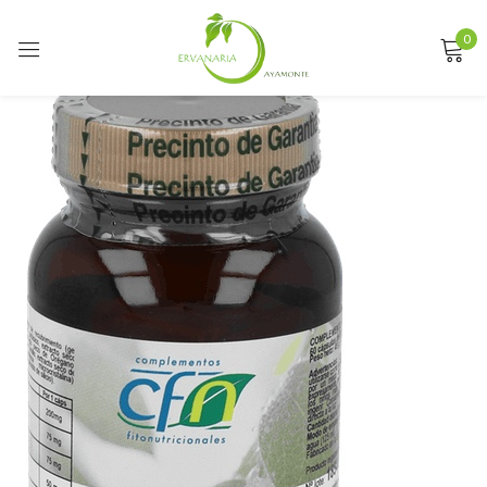
0
Sign in
Remember me
Lost password?
LOG IN
CREATE AN ACCOUNT