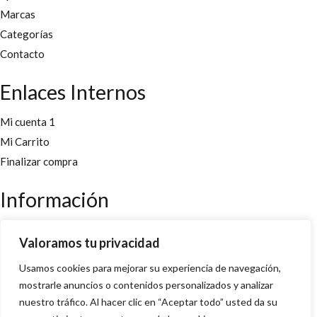
Marcas
Categorías
Contacto
Enlaces Internos
Mi cuenta 1
Mi Carrito
Finalizar compra
Información
Aviso legal
Valoramos tu privacidad
Políticas y cookies
Usamos cookies para mejorar su experiencia de navegación,
Política de privacidad y condiciones
mostrarle anuncios o contenidos personalizados y analizar
nuestro tráfico. Al hacer clic en “Aceptar todo” usted da su
Copyright 2022 © Desarrollado por
Innoweb Media
para