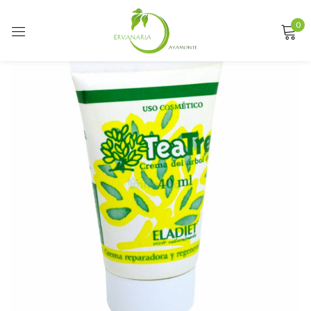
0
Sign in
Remember me
Lost password?
LOG IN
CREATE AN ACCOUNT