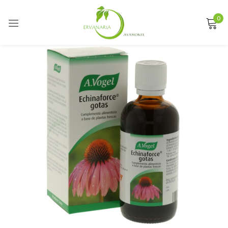
0
Sign in
Remember me
Lost password?
LOG IN
CREATE AN ACCOUNT