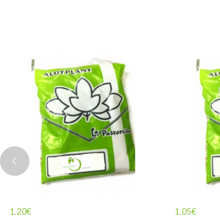
1.20
€
1.05
€