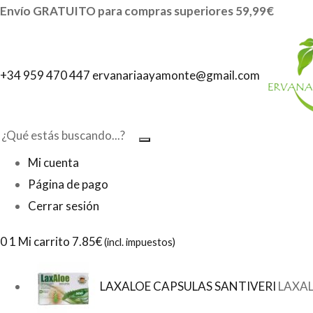
Envío GRATUITO para compras superiores 59,99€
+34 959 470 447
ervanariaayamonte@gmail.com
Mi cuenta
Página de pago
Cerrar sesión
0
1 Mi carrito
7.85€
(incl. impuestos)
LAXALOE CAPSULAS SANTIVERI
LAXAL