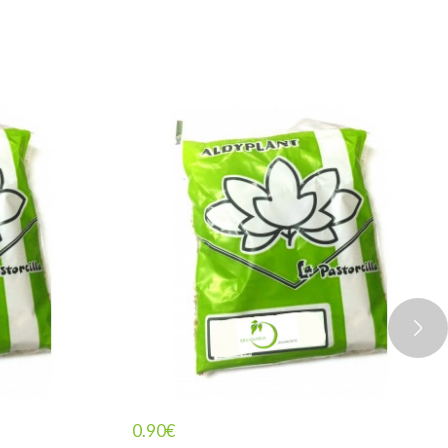
0.90
€